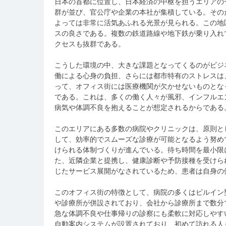
日本の首都に位置し、日本経済の中枢を担うエリアの
群が並び、官公庁や企業の本社が集積している。その
よっては非常に活気あふれる光景が見られる。この地
スの良さである。複数の鉄道路線や地下鉄が乗り入れ
クセスも抜群である。
こうした環境の中、大きな課題となってくるのがビジ
働による心身の負担、さらには都市特有のストレスは
って、オフィス街には医療機関が欠かせないものとな
である。これは、多くの働く人々が風邪、インフルエ
病気や体調不良を抱えることが想定されるからである
このエリアにある多数の病院やクリニックは、原則と
して、効率的でスムーズな診療が可能となるよう努め
けられる体制づくりが進んでいる。待ち時間を最小限
た、近隣企業と提携し、健康診断や予防接種を受けら
じたサービス展開がなされているため、患者は自身の
このオフィス街の特徴として、病院の多くはビルイン
や診療所が併設されており、会社から診療所まで数分
急な体調不良や仕事帰りの診察にも柔軟に対応しやす
自動案内システムが設置されており、初めて訪れる人