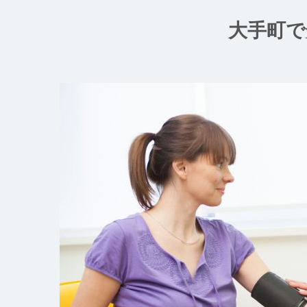
コ
ン
大手町で
テ
ン
ツ
へ
ス
キ
ッ
プ