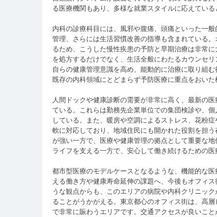
る医療機関もあり、多様な就業スタイルに応えている
内科の診療科目には、風邪や腹痛、頭痛といった一般
管理、さらには生活習慣改善の指導も含まれている。
るため、こうした慢性疾患の予防と早期治療は非常に
を処方するだけでなく、生活全般にわたるカウンセリ
自らの健康管理意識を高め、能動的に治療に取り組む
既存の内科領域にとどまらず予防医療に重点をおいた
人間ドックや健康診断の需要が非常に高く、最新の医
ている。これらは勤務先企業単位での集団検診や、個
している。また、暖房や空調によるストレス、花粉症
軟に対応しており、地域住民にも開かれた役割を担う
が強い一方で、医療や健康管理の拠点として重要な地
ライフを支える一方で、安心して働き続けるための医
都市型医療のモデルケースとなるような、機能的な医
える働き方や健康寿命延伸の課題へ、今後もオフィス
うな観点からも、このエリアの病院や内科クリニック
ることがうかがえる。東京都心のオフィス街は、高層
で非常に賑わうエリアです。交通アクセスが良いこと