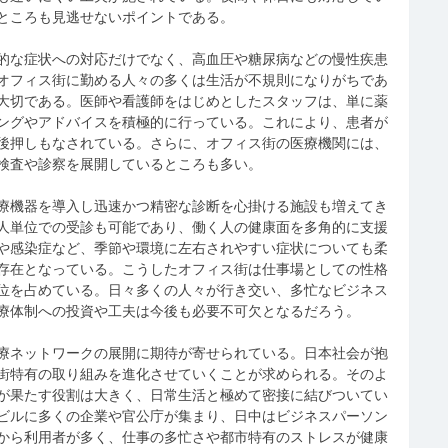
ところも見逃せないポイントである。
的な症状への対応だけでなく、高血圧や糖尿病などの慢性疾患
オフィス街に勤める人々の多くは生活が不規則になりがちであ
大切である。医師や看護師をはじめとしたスタッフは、単に薬
ングやアドバイスを積極的に行っている。これにより、患者が
後押しもなされている。さらに、オフィス街の医療機関には、
検査や診察を展開しているところも多い。
療機器を導入し迅速かつ精密な診断を心掛ける施設も増えてき
人単位での受診も可能であり、働く人の健康面を多角的に支援
や感染症など、季節や環境に左右されやすい症状についても柔
存在となっている。こうしたオフィス街は仕事場としての性格
位を占めている。日々多くの人々が行き交い、多忙なビジネス
療体制への投資や工夫は今後も必要不可欠となるだろう。
療ネットワークの展開に期待が寄せられている。日本社会が抱
街特有の取り組みを進化させていくことが求められる。そのよ
が果たす役割は大きく、日常生活と極めて密接に結びついてい
ビルに多くの企業や官公庁が集まり、日中はビジネスパーソン
から利用者が多く、仕事の多忙さや都市特有のストレスが健康