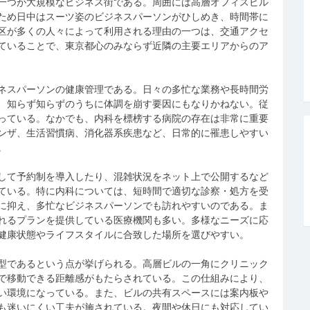
一つが大規模なビジネス街である。
周囲には高層オフィスビル
ため日中はスーツ姿のビジネスパーソンがひしめき、時間帯に
区が多くの人々によって利用される理由の一つは、交通アクセ
ていることで、東京都心のみならず近隣の主要エリアからのア
ネスパーソンの健康管理である。日々の多忙な業務や長時間労
、知らず知らずのうちに体調を崩す要因にもなりかねない。従
っている。なかでも、内科を標榜する病院の存在は非常に重要
ンザ、生活習慣病、消化器系疾患など、日常的に罹患しやすい
。
して予約制を導入したり、混雑状況をネット上で公開するなど
ている。特に内科については、短時間で適切な診察・処方を受
に抑え、多忙なビジネスパーソンでも訪れやすいのである。ま
れるプランを提供している医療機関も多い。多様なニーズに応
健康状態やライフスタイルに合致した場所を選びやすい。
型であるという点が挙げられる。高層ビルの一角にクリニック
で移動できる距離感がもたらされている。この仕組みにより、
い環境になっている。また、ビルの共有スペースには案内板や
も迷いにくい工夫が施されている。夜間や休日にも対応してい