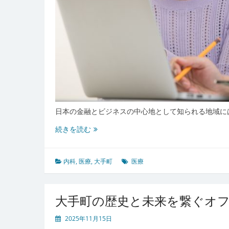
日本の金融とビジネスの中心地として知られる地域に
大
続きを読む
手
町
の
内科
,
医療
,
大手町
医療
医
療
最
大手町の歴史と未来を繋ぐオ
前
線
2025年11月15日
働