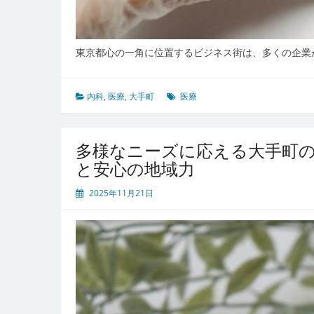
東京都心の一角に位置するビジネス街は、多くの企業
内科
,
医療
,
大手町
医療
多様なニーズに応える大手町
と安心の地域力
2025年11月21日