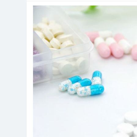
く
都
市
人
を
支
え
る
内
科
ク
リ
ニ
ッ
ク
の
多
様
な
進
化