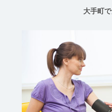
コ
ン
大手町で
テ
ン
ツ
へ
ス
キ
ッ
プ