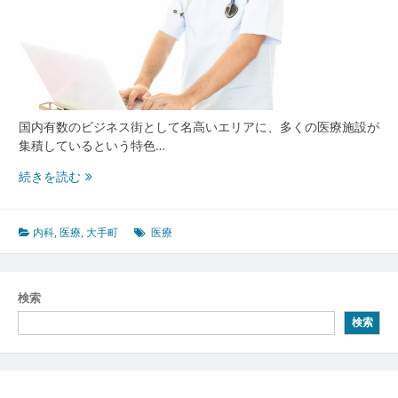
国内有数のビジネス街として名高いエリアに、多くの医療施設が
集積しているという特色…
大
続きを読む
手
町
に
内科
,
医療
,
大手町
医療
集
う
働
検索
く
検索
人々
を
支
え