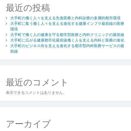
る
最近の投稿
進
化
大手町の働く人々を支える先進医療と内科診療の多層的都市環境
す
大手町に集う働く人々を支える進化する健康インフラ最前線の医療
る
環境
健
大手町で働く人の健康を守る都市型医療と内科クリニックの最前線
康
大手町に広がる健康都市化最前線働く人を支える内科と医療の進化
イ
大手町のビジネス街を支える進化する都市型内科医療サービスの最
ン
前線
フ
ラ
最
前
最近のコメント
線
の
医
表示できるコメントはありません。
療
環
境
アーカイブ