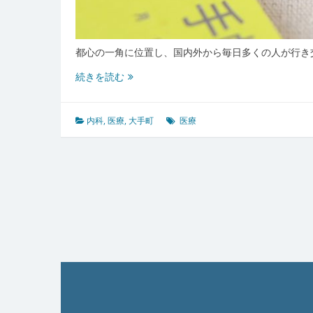
都心の一角に位置し、国内外から毎日多くの人が行き
大
続きを読む
手
町
の
内科
,
医療
,
大手町
医療
働
く
人々
を
支
え
る
先
進
医
療
と
内