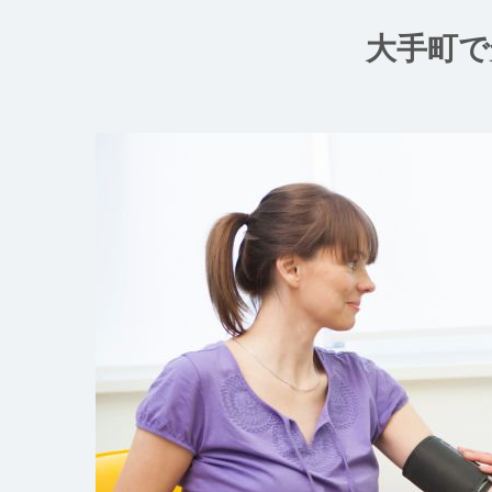
コ
ン
大手町で
テ
ン
ツ
へ
ス
キ
ッ
プ