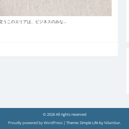
交うこのエリアは、ビジネスのみな…
© 2026 All rights reserved
Proudly powered by WordPress
|
Theme: Simple Life by
Nilambar
.